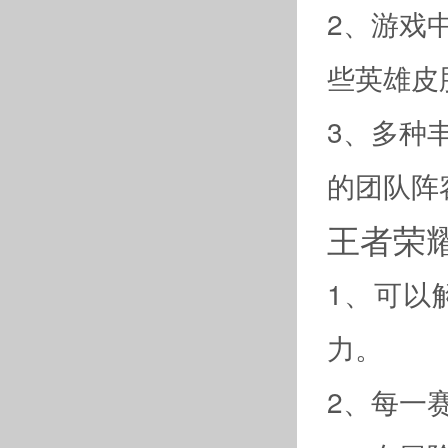
2、游戏
些英雄皮
3、多种
的团队阵
王者荣
1、可以
力。
2、每一