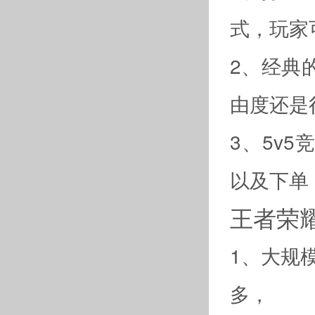
式，玩家
2、经典
由度还是
3、5v
以及下单
王者荣
1、大规
多，