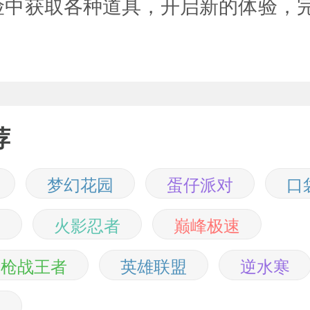
险中获取各种道具，开启新的体验，
荐
梦幻花园
蛋仔派对
口
界
火影忍者
巅峰极速
线枪战王者
英雄联盟
逆水寒
耀