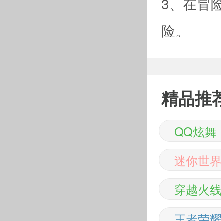
3、在冒
险。
精品推
QQ炫舞
迷你世
穿越火
王者荣