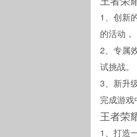
王者荣
1、创新
的活动，
2、专属
试挑战。
3、新升
完成游戏
王者荣
1、打造